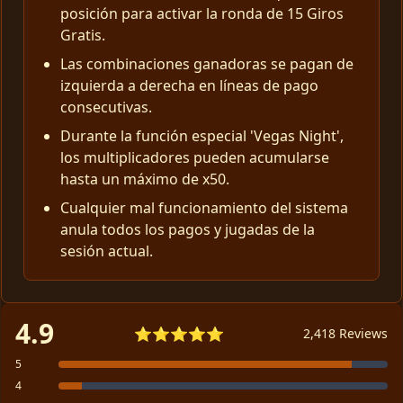
posición para activar la ronda de 15 Giros
Gratis.
Las combinaciones ganadoras se pagan de
izquierda a derecha en líneas de pago
consecutivas.
Durante la función especial 'Vegas Night',
los multiplicadores pueden acumularse
hasta un máximo de x50.
Cualquier mal funcionamiento del sistema
anula todos los pagos y jugadas de la
sesión actual.
4.9
⭐⭐⭐⭐⭐
2,418 Reviews
5
4