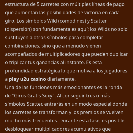
estructura de 5 carretes con múltiples líneas de pago
que aumentan las posibilidades de victoria en cada
giro. Los símbolos Wild (comodines) y Scatter
(dispersión) son fundamentales aquí; los Wilds no solo
sustituyen a otros símbolos para completar
combinaciones, sino que a menudo vienen
acompañados de multiplicadores que pueden duplicar
o triplicar tus ganancias al instante. Es esta
profundidad estratégica lo que motiva a los jugadores
a
play u2u casino
diariamente.
Una de las funciones más emocionantes es la ronda
de "Giros Gratis Sexy". Al conseguir tres o más
símbolos Scatter, entrarás en un modo especial donde
los carretes se transforman y los premios se vuelven
mucho más frecuentes. Durante esta fase, es posible
desbloquear multiplicadores acumulativos que