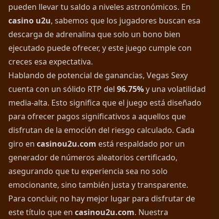
pueden llevar tu saldo a niveles astronómicos. En
casino u2u
, sabemos que los jugadores buscan esa
descarga de adrenalina que solo un bono bien
ejecutado puede ofrecer, y este juego cumple con
creces esa expectativa.
Hablando de potencial de ganancias, Vegas Sexy
cuenta con un sólido RTP del
96.75%
y una volatilidad
media-alta. Esto significa que el juego está diseñado
para ofrecer pagos significativos a aquellos que
disfrutan de la emoción del riesgo calculado. Cada
giro en
casinou2u.com
está respaldado por un
generador de números aleatorios certificado,
asegurando que tu experiencia sea no solo
emocionante, sino también justa y transparente.
Para concluir, no hay mejor lugar para disfrutar de
este título que en
casinou2u.com
. Nuestra