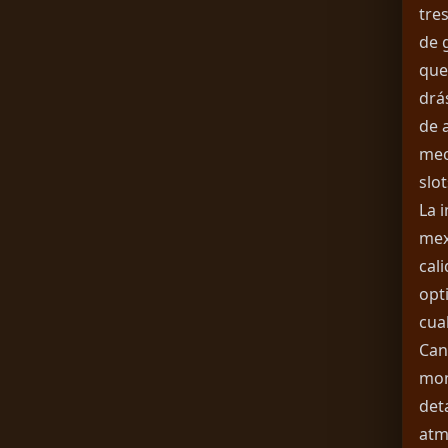
tre
de 
que
drá
de 
mec
slo
La 
mex
cal
opt
cua
Can
mon
det
atm