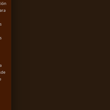
ción
para
s
s
a
sde
e