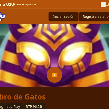
ino U2U
I
Gana en grande
Iniciar sesión
Registrarse aho
▶
ibro de Gatos
agmatic Play
RTP 96.2%