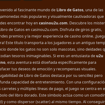
nvenido al fascinante mundo de
Libro de Gatos
, una de las
gamonedas más populares y visualmente cautivadoras que
des encontrar hoy en
casinou2u.com
. Descubre los mister
Libro de Gatos en casinou2u.com. Disfruta de giros gratis,
ndes premios y la mejor experiencia de casino online. ¡Jueg
ra! Este título transporta a los jugadores a un antiguo tem
pcio donde los gatos no son solo mascotas, sino deidades 
todian tesoros inimaginables. Si eres un entusiasta de
u2u
ino
, esta aventura está diseñada específicamente para
isfacer tus deseos de emoción y recompensas visuales.
jugabilidad de Libro de Gatos destaca por su sencillez pero
funda capacidad de entretenimiento. Con una configuració
5 carretes y múltiples líneas de pago, el juego se centra en e
bolo del libro dorado. Este símbolo actúa como un comodí
ld) y como dispersor (scatter) al mismo tiempo. Al conseguir