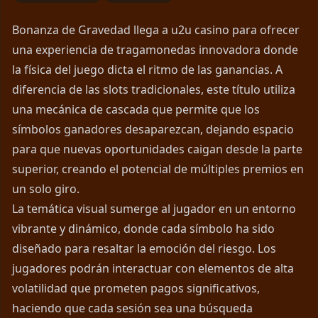
Bonanza de Gravedad llega a u2u casino para ofrecer
una experiencia de tragamonedas innovadora donde
la física del juego dicta el ritmo de las ganancias. A
diferencia de las slots tradicionales, este título utiliza
una mecánica de cascada que permite que los
símbolos ganadores desaparezcan, dejando espacio
para que nuevas oportunidades caigan desde la parte
superior, creando el potencial de múltiples premios en
un solo giro.
La temática visual sumerge al jugador en un entorno
vibrante y dinámico, donde cada símbolo ha sido
diseñado para resaltar la emoción del riesgo. Los
jugadores podrán interactuar con elementos de alta
volatilidad que prometen pagos significativos,
haciendo que cada sesión sea una búsqueda