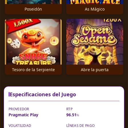
Poseidón
As Mágico
Tesoro de la Serpiente
Abre la puerta
Especificaciones del Juego
PROVEEDOR
RTP
Pragmatic Play
96.51
%
VOLATILIDAD
LÍNEAS DE PAGO