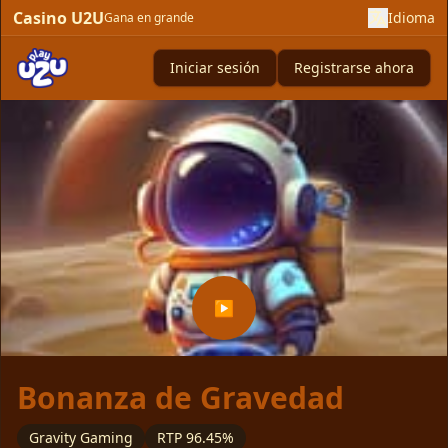
Casino U2U
Idioma
Gana en grande
Iniciar sesión
Registrarse ahora
▶
Bonanza de Gravedad
Gravity Gaming
RTP 96.45%