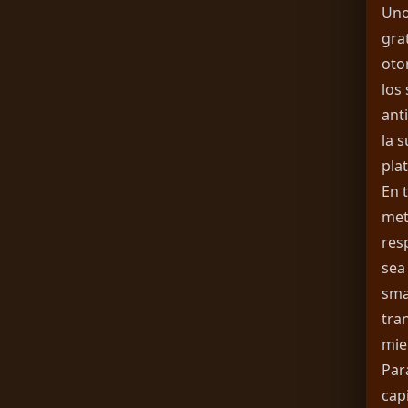
Uno
grat
oto
los
ant
la 
pla
En 
met
res
sea
sma
tra
mie
Par
cap