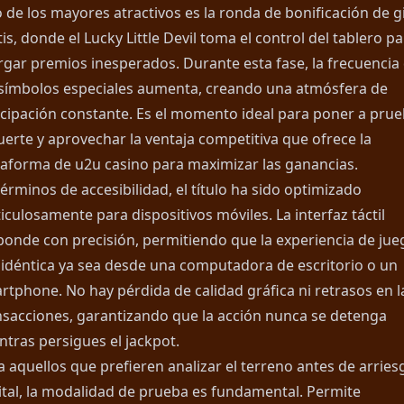
 de los mayores atractivos es la ronda de bonificación de g
is, donde el Lucky Little Devil toma el control del tablero p
rgar premios inesperados. Durante esta fase, la frecuencia
 símbolos especiales aumenta, creando una atmósfera de
icipación constante. Es el momento ideal para poner a pru
suerte y aprovechar la ventaja competitiva que ofrece la
taforma de u2u casino para maximizar las ganancias.
términos de accesibilidad, el título ha sido optimizado
iculosamente para dispositivos móviles. La interfaz táctil
ponde con precisión, permitiendo que la experiencia de jue
 idéntica ya sea desde una computadora de escritorio o un
rtphone. No hay pérdida de calidad gráfica ni retrasos en l
nsacciones, garantizando que la acción nunca se detenga
ntras persigues el jackpot.
a aquellos que prefieren analizar el terreno antes de arries
ital, la modalidad de prueba es fundamental. Permite