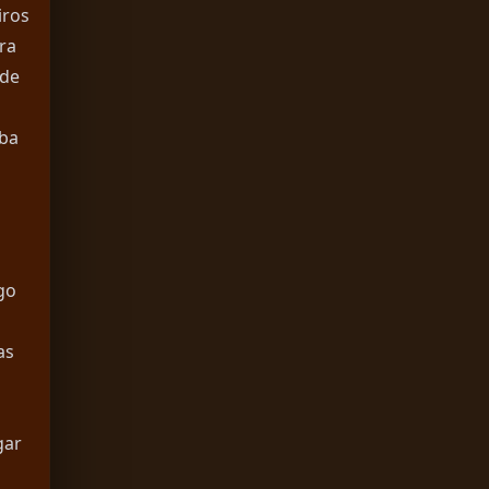
iros
ara
 de
eba
go
as
gar