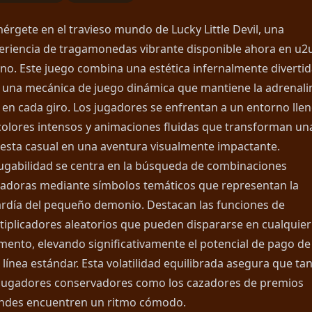
érgete en el travieso mundo de Lucky Little Devil, una
eriencia de tragamonedas vibrante disponible ahora en u2
ino. Este juego combina una estética infernalmente diverti
 una mecánica de juego dinámica que mantiene la adrenali
a en cada giro. Los jugadores se enfrentan a un entorno lle
colores intensos y animaciones fluidas que transforman un
esta casual en una aventura visualmente impactante.
jugabilidad se centra en la búsqueda de combinaciones
adoras mediante símbolos temáticos que representan la
ardía del pequeño demonio. Destacan las funciones de
tiplicadores aleatorios que pueden dispararse en cualquier
ento, elevando significativamente el potencial de pago de
 línea estándar. Esta volatilidad equilibrada asegura que ta
 jugadores conservadores como los cazadores de premios
ndes encuentren un ritmo cómodo.