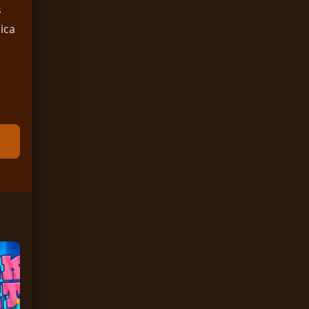
s
ica