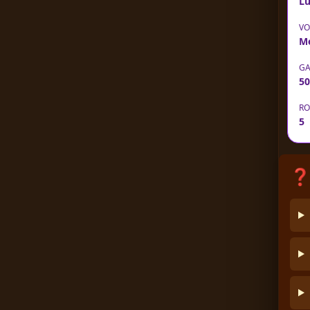
Lu
VO
M
GA
50
RO
5