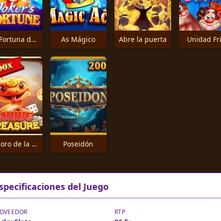
La Fortuna del Joker
As Mágico
Abre la puerta
Unidad Fri
Tesoro de la Serpiente
Poseidón
specificaciones del Juego
OVEEDOR
RTP