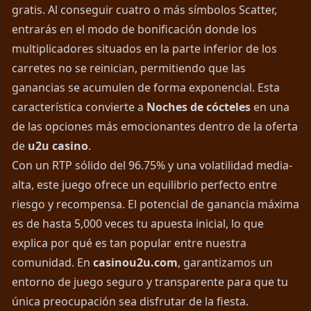
gratis. Al conseguir cuatro o más símbolos Scatter,
entrarás en el modo de bonificación donde los
multiplicadores situados en la parte inferior de los
carretes no se reinician, permitiendo que las
ganancias se acumulen de forma exponencial. Esta
característica convierte a
Noches de cócteles
en una
de las opciones más emocionantes dentro de la oferta
de
u2u casino
.
Con un RTP sólido del 96.75% y una volatilidad media-
alta, este juego ofrece un equilibrio perfecto entre
riesgo y recompensa. El potencial de ganancia máxima
es de hasta 5,000 veces tu apuesta inicial, lo que
explica por qué es tan popular entre nuestra
comunidad. En
casinou2u.com
, garantizamos un
entorno de juego seguro y transparente para que tu
única preocupación sea disfrutar de la fiesta.