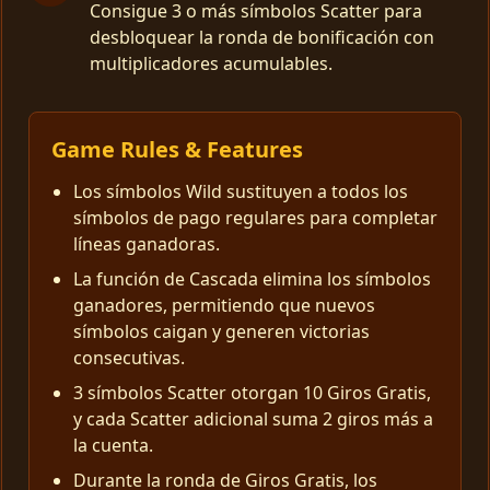
Consigue 3 o más símbolos Scatter para
desbloquear la ronda de bonificación con
multiplicadores acumulables.
Game Rules & Features
Los símbolos Wild sustituyen a todos los
símbolos de pago regulares para completar
líneas ganadoras.
La función de Cascada elimina los símbolos
ganadores, permitiendo que nuevos
símbolos caigan y generen victorias
consecutivas.
3 símbolos Scatter otorgan 10 Giros Gratis,
y cada Scatter adicional suma 2 giros más a
la cuenta.
Durante la ronda de Giros Gratis, los