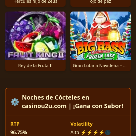
Hércules hijo de Zeus
ojo de pez
Rey de la Fruta II
Gran Lubina Navideña – Lago Congelado
Noches de Cócteles en
⚙️
casinou2u.com | ¡Gana con Sabor!
RTP
Volatility
96.75%
Alta ⚡⚡⚡⚡🌑